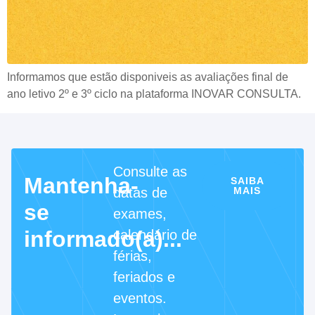
Informamos que estão disponiveis as avaliações final de
ano letivo 2º e 3º ciclo na plataforma INOVAR CONSULTA.
Consulte as
Mantenha-
SAIBA
datas de
MAIS
se
exames,
informado(a)...
calendário de
férias,
feriados e
eventos.