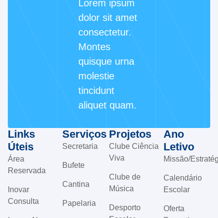
Lorem ipsum
dolor sit amet
consectetur.
Montes
quisque urna
molestie
tincidunt
aliquet quam.
Links
Serviços
Projetos
Ano
Úteis
Letivo
Secretaria
Clube Ciência
Viva
Área
Missão/Estratég
Bufete
Reservada
Clube de
Calendário
Cantina
Música
Inovar
Escolar
Consulta
Papelaria
Desporto
Oferta