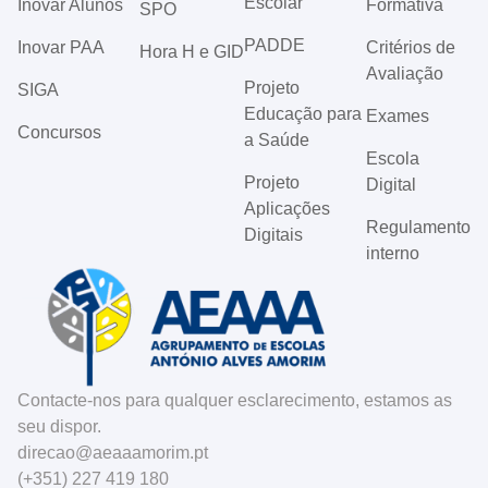
Escolar
Inovar Alunos
Formativa
SPO
PADDE
Inovar PAA
Critérios de
Hora H e GID
Avaliação
Projeto
SIGA
Educação para
Exames
Concursos
a Saúde
Escola
Projeto
Digital
Aplicações
Regulamento
Digitais
interno
Contacte-nos para qualquer esclarecimento, estamos as
seu dispor.
direcao@aeaaamorim.pt
(+351) 227 419 180