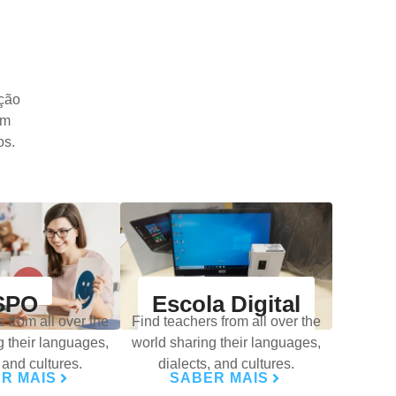
ção
am
os.
SPO
Escola Digital
 from all over the
Find teachers from all over the
g their languages,
world sharing their languages,
 and cultures.
dialects, and cultures.
R MAIS
SABER MAIS