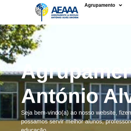
Agrupamento
Agrupamen
António Al
Seja bem-vindo(a) ao nosso website, fiz
possamos servir melhor alunos, professo
educação.