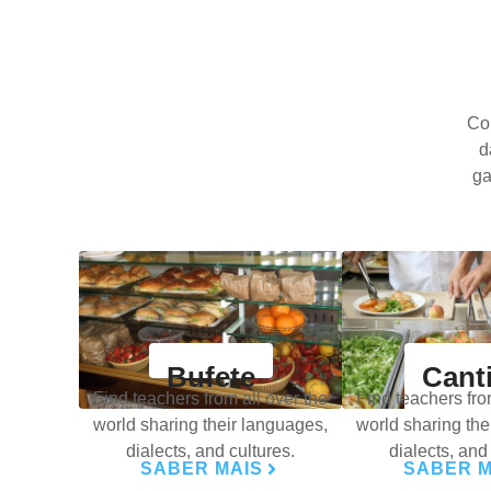
Co
d
ga
Bufete
Cant
Find teachers from all over the
Find teachers fro
world sharing their languages,
world sharing the
dialects, and cultures.
dialects, and
SABER MAIS
SABER M