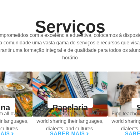
Serviços
mprometidos com a excelência educativa, colocamos à disposi
a comunidade uma vasta gama de serviços e recursos que vis
rantir uma formação integral e de qualidade para todos os alun
horário
ina
Papelaria
m all over the
Find teachers from all over the
Find teachers
ir languages,
world sharing their languages,
world sharin
 cultures.
dialects, and cultures.
dialects,
AIS
SABER MAIS
SABE