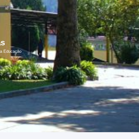
as
na Educação