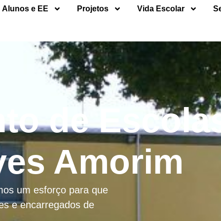
Alunos e EE
Projetos
Vida Escolar
S
to de Escola
ves Amorim
emos um esforço para que
res e encarregados de