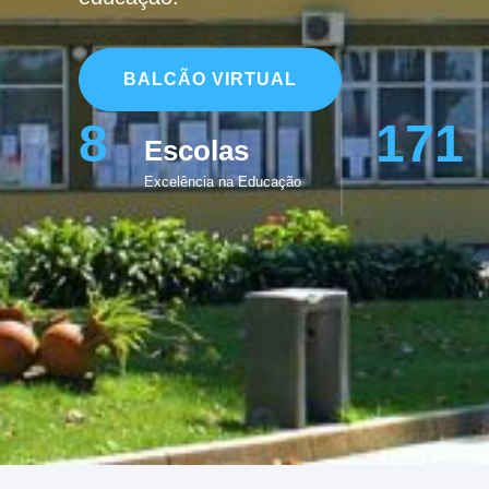
BALCÃO VIRTUAL
8
171
Escolas
Excelência na Educação