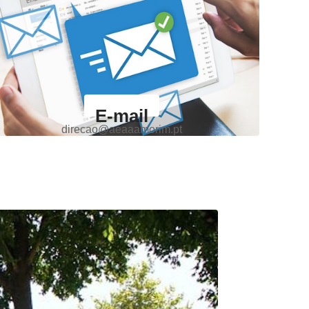
E-mail
direcao@aeaaamorim.pt