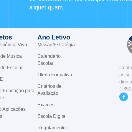
aliquet quam.
etos
Ano Letivo
 Ciência Viva
Missão/Estratégia
 de Música
Calendário
Escolar
Conta
rto Escolar
as seu
Oferta Formativa
E
direc
Critérios de
(+351
to Educação para
Avaliação
de
Exames
o Aplicações
is
Escola Digital
Regulamento