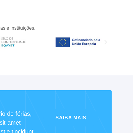
s e instituições.
o de férias,
SAIBA MAIS
sit amet
tie tincidunt