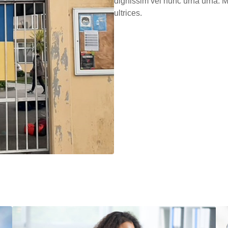
dignissim vel nunc urna urna. M
ultrices.