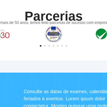
Parcerias
mais de 50 anos, temos feito parcerias de sucesso com empresa
Consulte as datas de exames, calendári
feriados e eventos. Lorem ipsum dolor 
consectetur. Montes quisque urna moles