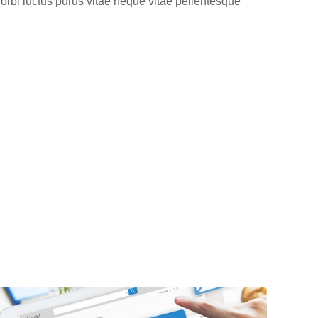
orbi luctus purus vitae neque vitae pellentesque