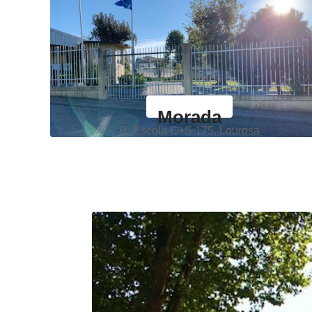
Morada
R. Escola C+S 175, Lourosa