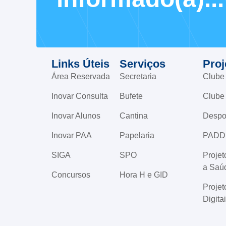
Links Úteis
Serviços
Proj
Área Reservada
Secretaria
Clube
Inovar Consulta
Bufete
Clube
Inovar Alunos
Cantina
Despo
Inovar PAA
Papelaria
PADD
SIGA
SPO
Proje
a Saú
Concursos
Hora H e GID
Projet
Digita