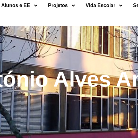
Alunos e EE
Projetos
Vida Escolar
S
ntónio Alves 