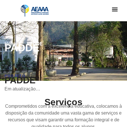
Home
PADDE
PADDE
PROJETO
PADDE
Em atualização…
Serviços
Comprometidos com a excelência educativa, colocamos à
disposição da comunidade uma vasta gama de serviços e
recursos que visam garantir uma formação integral e de
qualidade para todos os alunos.