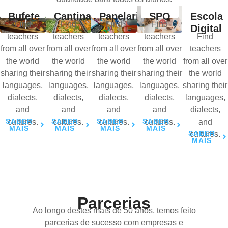
Bufete
Cantina
Papelaria
SPO
Escola
Find
Find
Find
Find
Digital
teachers
teachers
teachers
teachers
Find
from all over
from all over
from all over
from all over
teachers
the world
the world
the world
the world
from all over
sharing their
sharing their
sharing their
sharing their
the world
languages,
languages,
languages,
languages,
sharing their
dialects,
dialects,
dialects,
dialects,
languages,
and
and
and
and
dialects,
SABER
SABER
SABER
SABER
cultures.
cultures.
cultures.
cultures.
and
MAIS
MAIS
MAIS
MAIS
SABER
cultures.
MAIS
Parcerias
Ao longo destes mais de 50 anos, temos feito
parcerias de sucesso com empresas e