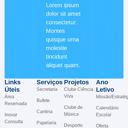
Lorem ipsum
dolor sit amet
consectetur.
Montes
quisque urna
molestie
tincidunt
aliquet quam.
Links
Serviços
Projetos
Ano
Úteis
Letivo
Secretaria
Clube Ciência
Viva
Área
Missão/Estratég
Bufete
Reservada
Clube de
Calendário
Cantina
Música
Inovar
Escolar
Consulta
Papelaria
Desporto
Oferta