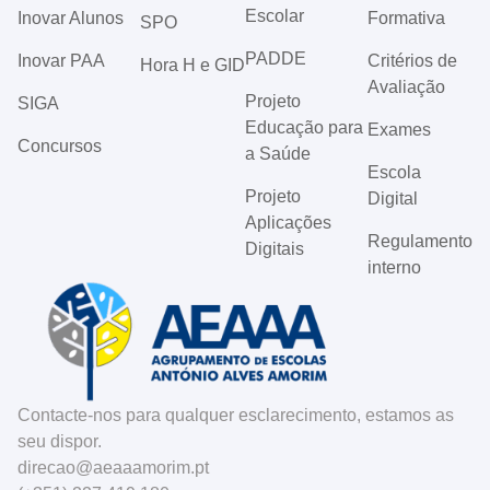
Escolar
Inovar Alunos
Formativa
SPO
PADDE
Inovar PAA
Critérios de
Hora H e GID
Avaliação
Projeto
SIGA
Educação para
Exames
Concursos
a Saúde
Escola
Projeto
Digital
Aplicações
Regulamento
Digitais
interno
Contacte-nos para qualquer esclarecimento, estamos as
seu dispor.
direcao@aeaaamorim.pt