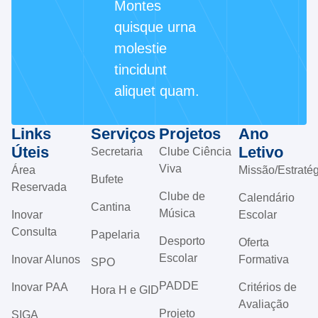
Montes
quisque urna
molestie
tincidunt
aliquet quam.
Links
Serviços
Projetos
Ano
Úteis
Letivo
Secretaria
Clube Ciência
Viva
Área
Missão/Estratég
Bufete
Reservada
Clube de
Calendário
Cantina
Música
Inovar
Escolar
Consulta
Papelaria
Desporto
Oferta
Escolar
Inovar Alunos
Formativa
SPO
PADDE
Inovar PAA
Critérios de
Hora H e GID
Avaliação
Projeto
SIGA