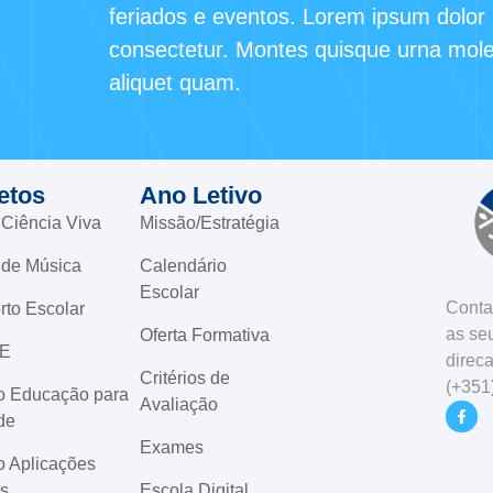
feriados e eventos. Lorem ipsum dolor 
consectetur. Montes quisque urna moles
aliquet quam.
etos
Ano Letivo
 Ciência Viva
Missão/Estratégia
 de Música
Calendário
Escolar
Conta
rto Escolar
as seu
Oferta Formativa
E
direc
Critérios de
(+351
to Educação para
Avaliação
de
Exames
o Aplicações
is
Escola Digital