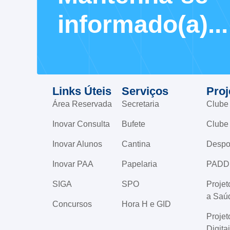
informado(a)...
Links Úteis
Serviços
Proj
Área Reservada
Secretaria
Clube
Inovar Consulta
Bufete
Clube
Inovar Alunos
Cantina
Despo
Inovar PAA
Papelaria
PADD
SIGA
SPO
Proje
a Saú
Concursos
Hora H e GID
Projet
Digita