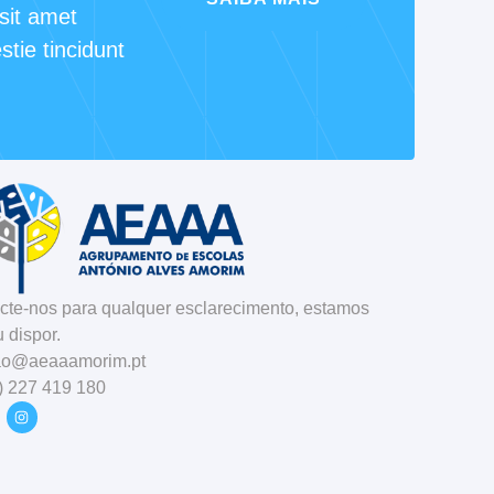
sit amet
tie tincidunt
cte-nos para qualquer esclarecimento, estamos
 dispor.
ao@aeaaamorim.pt
) 227 419 180