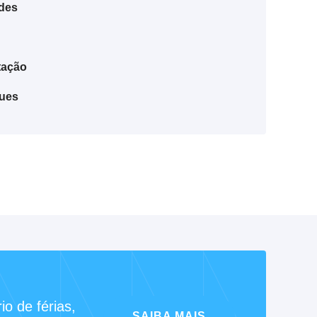
ades
tação
ues
o de férias,
SAIBA MAIS